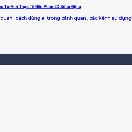
ờn: Từ Ảnh Thực Tế Đến Phim 3D Sống Động
uan , cách dùng ai trong cảnh quan , các kênh sử dụng ai