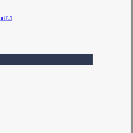
 [...]