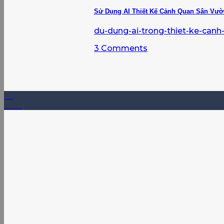
Sử Dụng AI Thiết Kế Cảnh Quan Sân Vư
du-dung-ai-trong-thiet-ke-canh-q
3 Comments
12
Th12