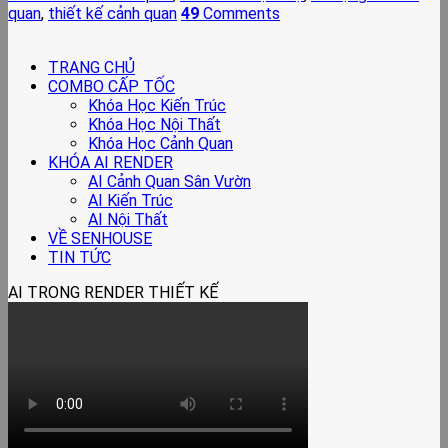
quan
,
thiết kế cảnh quan
49
Comments
TRANG CHỦ
COMBO CẤP TỐC
Khóa Học Kiến Trúc
Khóa Học Nội Thất
Khóa Học Cảnh Quan
KHÓA AI RENDER
AI Cảnh Quan Sân Vườn
AI Kiến Trúc
AI Nội Thất
VỀ SENHOUSE
TIN TỨC
AI TRONG RENDER THIẾT KẾ