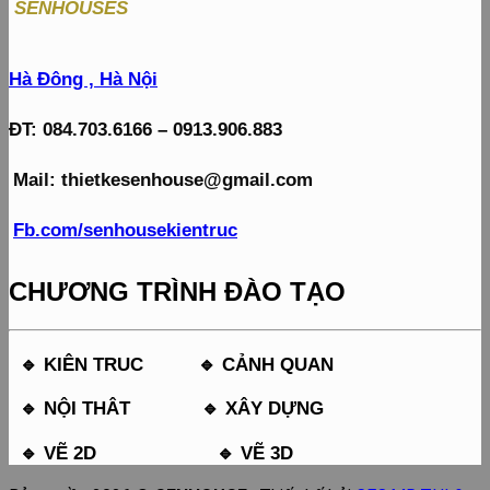
SENHOUSES
Hà Đông , Hà Nội
ĐT: 084.703.6166 –
0913.906.883
Mail: thietkesenhouse@gmail.com
Fb.com/senhousekientruc
CHƯƠNG TRÌNH ĐÀO TẠO
🔹 KIÊN TRUC 🔹 CẢNH QUAN
🔹 NỘI THÂT 🔹 XÂY DỰNG
🔹 VẼ 2D 🔹 VẼ 3D