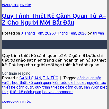
CẢNH QUAN
,
TIN TỨC
Quy Trình Thiết Kế Cảnh Quan Từ A–
Z Cho Người Mới Bắt Đầu
Posted on
3 Tháng Tám, 2026
3 Tháng Tám, 2026
by
thi van
03
Th8
Quy trình thiết kế cảnh quan từ A–Z gồm 8 bước chi
tiết, từ khảo sát hiện trạng đến hoàn thiện hồ sơ thiết
kế. Phù hợp cho người mới học thiết kế cảnh quan.
Continue reading
→
Posted in
CẢNH QUAN
,
TIN TỨC
|
Tagged
cảnh quan sân
vườn
,
học thiết kế cảnh quan
,
kiến trúc cảnh quan
,
nguyên tắc
thiết kế cảnh quan
,
quy trình thiết kế cảnh quan
,
sân vườn biệt
thự
,
thiết kế cảnh quan
Leave a comment
CẢNH QUAN
,
TIN TỨC