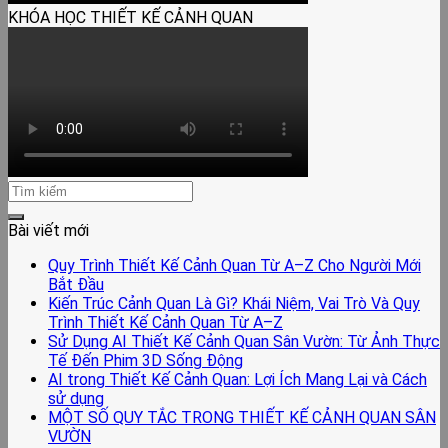
KHÓA HỌC THIẾT KẾ CẢNH QUAN
Bài viết mới
Quy Trình Thiết Kế Cảnh Quan Từ A–Z Cho Người Mới
Bắt Đầu
Kiến Trúc Cảnh Quan Là Gì? Khái Niệm, Vai Trò Và Quy
Trình Thiết Kế Cảnh Quan Từ A–Z
Sử Dụng AI Thiết Kế Cảnh Quan Sân Vườn: Từ Ảnh Thực
Tế Đến Phim 3D Sống Động
AI trong Thiết Kế Cảnh Quan: Lợi Ích Mang Lại và Cách
sử dụng
MỘT SỐ QUY TẮC TRONG THIẾT KẾ CẢNH QUAN SÂN
VƯỜN