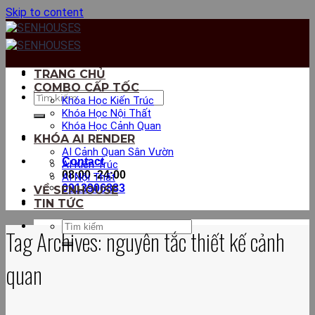
Skip to content
TRANG CHỦ
COMBO CẤP TỐC
Khóa Học Kiến Trúc
Khóa Học Nội Thất
Khóa Học Cảnh Quan
KHÓA AI RENDER
AI Cảnh Quan Sân Vườn
Contact
AI Kiến Trúc
08:00 -24:00
AI Nội Thất
0913906883
VỀ SENHOUSE
TIN TỨC
Tag Archives:
nguyên tắc thiết kế cảnh
quan