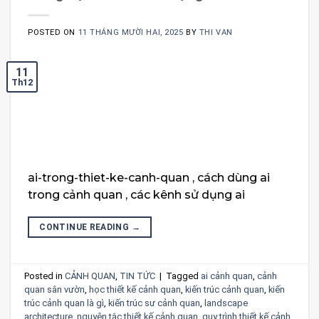
POSTED ON
11 THÁNG MƯỜI HAI, 2025
BY
THI VAN
11
Th12
ai-trong-thiet-ke-canh-quan , cách dùng ai
trong cảnh quan , các kênh sử dụng ai
CONTINUE READING
→
Posted in
CẢNH QUAN
,
TIN TỨC
|
Tagged
ai cảnh quan
,
cảnh
quan sân vườn
,
học thiết kế cảnh quan
,
kiến trúc cảnh quan
,
kiến
trúc cảnh quan là gì
,
kiến trúc sư cảnh quan
,
landscape
architecture
,
nguyên tắc thiết kế cảnh quan
,
quy trình thiết kế cảnh