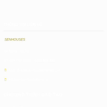
THÔNG TIN LIÊN HỆ
SENHOUSES
Hà Đông , Hà Nội
ĐT: 084.703.6166 –
0913.906.883
Mail: thietkesenhouse@gmail.com
Fb.com/senhousekientruc
CHƯƠNG TRÌNH ĐÀO TẠO