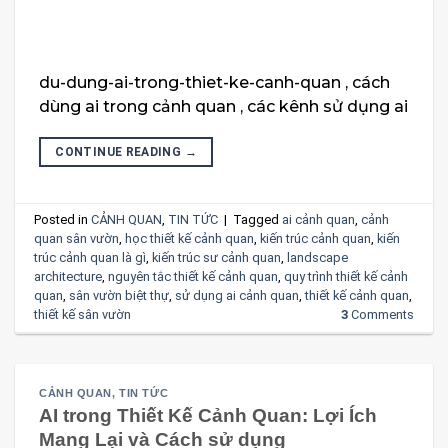
du-dung-ai-trong-thiet-ke-canh-quan , cách
dùng ai trong cảnh quan , các kênh sử dụng ai
CONTINUE READING
→
Posted in
CẢNH QUAN
,
TIN TỨC
|
Tagged
ai cảnh quan
,
cảnh
quan sân vườn
,
học thiết kế cảnh quan
,
kiến trúc cảnh quan
,
kiến
trúc cảnh quan là gì
,
kiến trúc sư cảnh quan
,
landscape
architecture
,
nguyên tắc thiết kế cảnh quan
,
quy trình thiết kế cảnh
quan
,
sân vườn biệt thự
,
sử dụng ai cảnh quan
,
thiết kế cảnh quan
,
thiết kế sân vườn
3
Comments
CẢNH QUAN
,
TIN TỨC
AI trong Thiết Kế Cảnh Quan: Lợi Ích
Mang Lại và Cách sử dụng