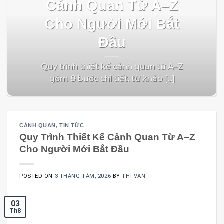
Cảnh Quan Từ A–Z
Cho Người Mới Bắt
Đầu
Quy trình thiết kế cảnh quan từ A–Z
gồm 8 bước chi tiết, từ khảo [...]
CẢNH QUAN
,
TIN TỨC
Quy Trình Thiết Kế Cảnh Quan Từ A–Z
Cho Người Mới Bắt Đầu
POSTED ON
3 THÁNG TÁM, 2026
BY
THI VAN
03
Th8