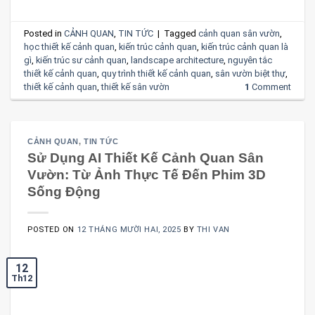
Posted in
CẢNH QUAN
,
TIN TỨC
|
Tagged
cảnh quan sân vườn
,
học thiết kế cảnh quan
,
kiến trúc cảnh quan
,
kiến trúc cảnh quan là
gì
,
kiến trúc sư cảnh quan
,
landscape architecture
,
nguyên tắc
thiết kế cảnh quan
,
quy trình thiết kế cảnh quan
,
sân vườn biệt thự
,
thiết kế cảnh quan
,
thiết kế sân vườn
1
Comment
CẢNH QUAN
,
TIN TỨC
Sử Dụng AI Thiết Kế Cảnh Quan Sân
Vườn: Từ Ảnh Thực Tế Đến Phim 3D
Sống Động
POSTED ON
12 THÁNG MƯỜI HAI, 2025
BY
THI VAN
12
Th12