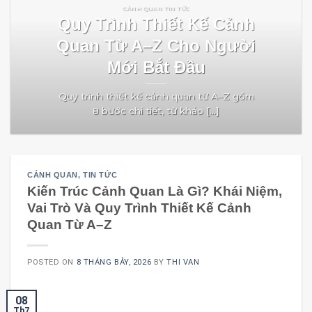
CẢNH QUAN TIN TỨC
Quy Trình Thiết Kế Cảnh
Quan Từ A–Z Cho Người
Mới Bắt Đầu
Quy trình thiết kế cảnh quan từ A–Z gồm
8 bước chi tiết, từ khảo [...]
CẢNH QUAN
,
TIN TỨC
Kiến Trúc Cảnh Quan Là Gì? Khái Niệm,
Vai Trò Và Quy Trình Thiết Kế Cảnh
Quan Từ A–Z
POSTED ON
8 THÁNG BẢY, 2026
BY
THI VAN
08
Th7