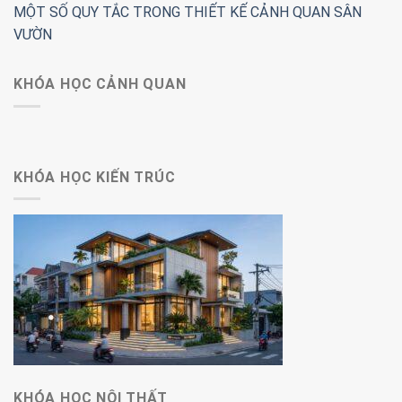
MỘT SỐ QUY TẮC TRONG THIẾT KẾ CẢNH QUAN SÂN
VƯỜN
KHÓA HỌC CẢNH QUAN
KHÓA HỌC KIẾN TRÚC
KHÓA HỌC NỘI THẤT