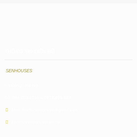
THÔNG TIN LIÊN HỆ
SENHOUSES
Hà Đông , Hà Nội
ĐT: 084.703.6166 –
0913.906.883
Mail: thietkesenhouse@gmail.com
Fb.com/senhousekientruc