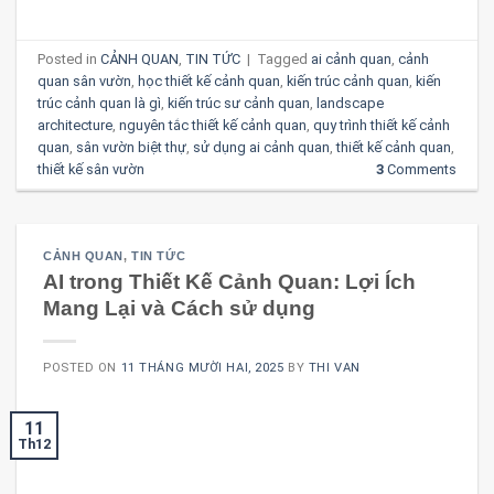
Posted in
CẢNH QUAN
,
TIN TỨC
|
Tagged
ai cảnh quan
,
cảnh
quan sân vườn
,
học thiết kế cảnh quan
,
kiến trúc cảnh quan
,
kiến
trúc cảnh quan là gì
,
kiến trúc sư cảnh quan
,
landscape
architecture
,
nguyên tắc thiết kế cảnh quan
,
quy trình thiết kế cảnh
quan
,
sân vườn biệt thự
,
sử dụng ai cảnh quan
,
thiết kế cảnh quan
,
thiết kế sân vườn
3
Comments
CẢNH QUAN
,
TIN TỨC
AI trong Thiết Kế Cảnh Quan: Lợi Ích
Mang Lại và Cách sử dụng
POSTED ON
11 THÁNG MƯỜI HAI, 2025
BY
THI VAN
11
Th12