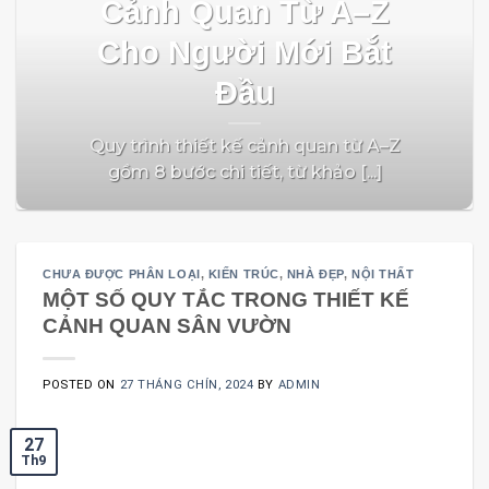
Cảnh Quan Từ A–Z
Cho Người Mới Bắt
Đầu
Quy trình thiết kế cảnh quan từ A–Z
gồm 8 bước chi tiết, từ khảo [...]
CHƯA ĐƯỢC PHÂN LOẠI
,
KIẾN TRÚC
,
NHÀ ĐẸP
,
NỘI THẤT
MỘT SỐ QUY TẮC TRONG THIẾT KẾ
CẢNH QUAN SÂN VƯỜN
POSTED ON
27 THÁNG CHÍN, 2024
BY
ADMIN
27
Th9