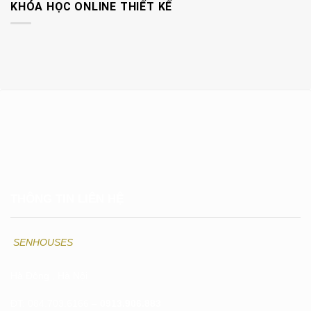
KHÓA HỌC ONLINE THIẾT KẾ
THÔNG TIN LIÊN HỆ
SENHOUSES
Hà Đông , Hà Nội
ĐT: 084.703.6166 –
0913.906.883